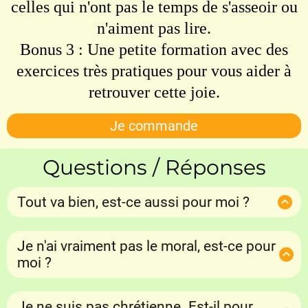
celles qui n'ont pas le temps de s'asseoir ou
n'aiment pas lire.
Bonus 3 : Une petite formation avec des
exercices très pratiques pour vous aider à
retrouver cette joie.
Je commande
Questions / Réponses
Tout va bien, est-ce aussi pour moi ?
Bien sûr ! Mais la vie , à un moment ou un autre ne
vous épargnera pas de moments difficiles. Il vous
Je n'ai vraiment pas le moral, est-ce pour
aidera aussi à comprendre et à avoir de l'empathie
moi ?
pour ceux qui souffrent dans votre entourage.
Oui, tout à fait. Il vous aidera à comprendre ce qui
ne va pas. Vous trouverez des pistes concrètes à
Je ne suis pas chrétienne. Est-il pour